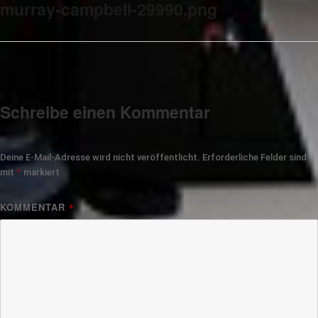
murray-campbell-29990.png
Schreibe einen Kommentar
Deine E-Mail-Adresse wird nicht veröffentlicht.
Erforderliche Felder sind
*
mit
markiert
KOMMENTAR
*